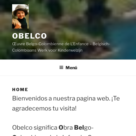
OBELCO
Œuvre Belgo-Colombienne de L'Enfance – Belgisch-
Colombiaans Werk voor Kinderwelzijn
Menú
HOME
Bienvenidos a nuestra pagina web. ¡Te
agradecemos tu visita!
Obelco significa
O
bra
Bel
go-